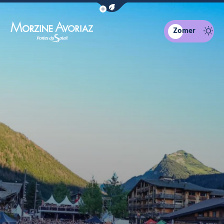
Navigatiebalk eco-modus weergeven
Zomer
Morzine Avoriaz