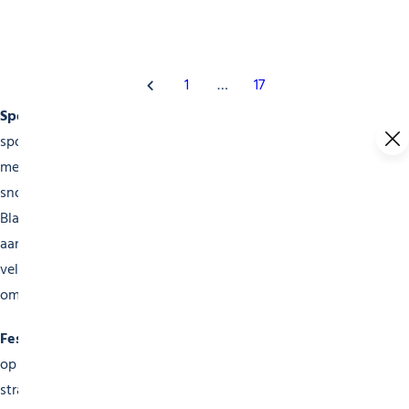
1
…
17
Sportevenementen
Morzine is een topbestemming voor
sportliefhebbers. Het hele jaar door staat onze kalender vol
met topsportevenementen. In de winter mag u de ski- en
snowboardwedstrijden niet missen. De beroemde Mont
Blanc Rally voor motorsportfans. Neem in de zomer deel
aan de Trail des Hauts-Forts, mountainbikewedstrijden en
vele andere sportieve uitdagingen die de uitzonderlijke
omgeving van onze bergen in de kijker zetten.
Festivals en culturele evenementen
Cultuur staat hoog
op de agenda in Morzine. Bezoek muziekfestivals,
straatoptredens, kunsttentoonstellingen en