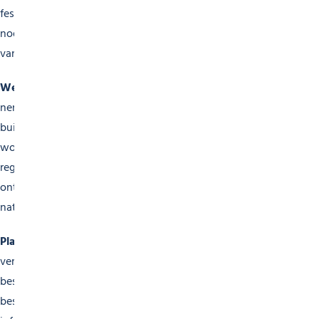
festivals die de rijkdom van onze terroir vieren. Morzine
nodigt u uit voor een unieke culinaire reis naar het hart
van de Savoyaardse tradities.
Welzijnsevenementen
Zorg goed voor jezelf door deel te
nemen aan onze welzijnsevenementen. Yoga in de
buitenlucht, meditatiesessies, zenwandelingen en
workshops voor persoonlijke ontwikkeling worden
regelmatig georganiseerd om je momenten van
ontspanning en verjonging te bieden in het hart van de
natuur.
Plan je verblijf
Met onze gedetailleerde agenda kun je je
verblijf in Morzine plannen op basis van je interesses en
beschikbaarheid. Elk evenement wordt in detail
beschreven, inclusief data, locaties en praktische