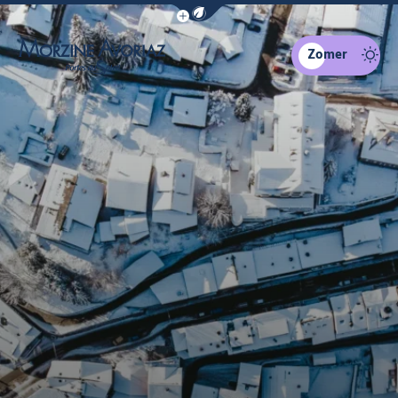
Navigatiebalk eco-modus weergeven
Zomer
Morzine Avoriaz