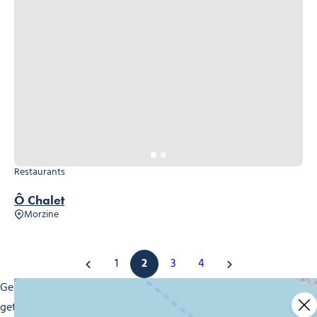
Restaurants
Ô Chalet
Morzine
1
2
3
4
Geniet van gerechten die met passie worden bereid door
getalenteerde chef-koks, met aandacht voor lokale