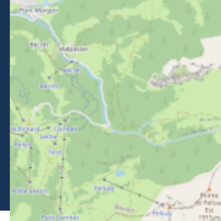
NEWSLETTER
Blijf op de hoogte van evenementen, nieuws en tips in
Morzine.
Nieuwsbrief
Brochures
Perszaal
Classificatie van gemeubileerde accommodatie
Leden
Juridische informatie
-
Privacybeleid
-
Kaart
-
Mijn cookies bewerken
-
Made with
by
IRIS Interactive
Deze site wordt beschermd door reCAPTCHA. Google's
privacybeleid
en
gebruiksvoorwaarden
zijn van toepassing.