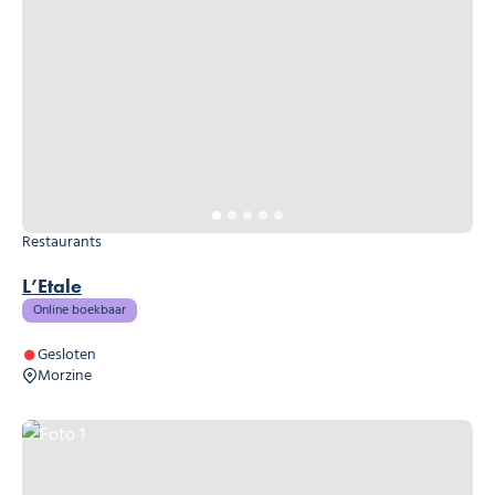
Restaurants
L’Etale
Online boekbaar
Gesloten
Morzine
Foto 1