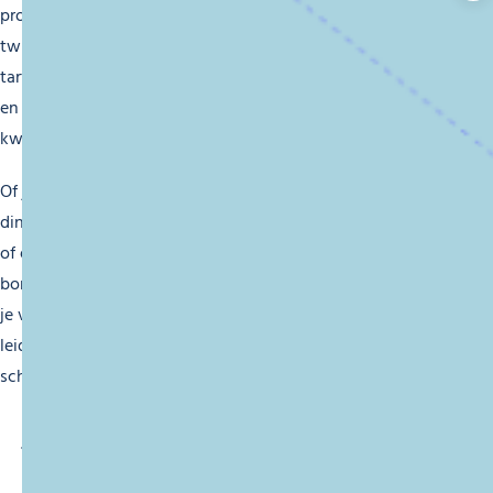
producten en traditionele recepten met een moderne
twist. Laat je verleiden door lokale specialiteiten zoals
tartiflette, raclette of fondue, of kies voor meer exotische
en innovatieve gerechten, altijd bereid met
kwaliteitsingrediënten.
Of je nu op zoek bent naar een gezellige sfeer voor een
diner voor twee, een zonnig terras voor een familie lunch
of een levendige bar voor een avond met vrienden met een
bord om te delen, de etablissementen van Morzine zullen
je verwelkomen in een warme en vriendelijke sfeer. Laat je
leiden door je smaakpapillen en ontdek de gastronomische
schatten van Morzine. Eet smakelijk!
JE BENT MISSCHIEN
GEÏNTERESSEERD IN…