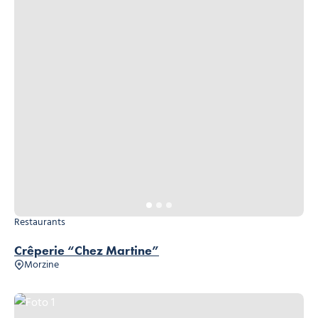
Restaurants
Crêperie “Chez Martine”
Morzine
Foto 1