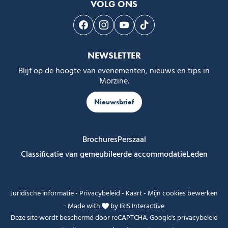
VOLG ONS
Volg ons op Facebook
Volg ons op Instagram
Volg ons op Youtube
Volg ons op Tiktok
NEWSLETTER
Blijf op de hoogte van evenementen, nieuws en tips in
Morzine.
Nieuwsbrief
Brochures
Perszaal
Classificatie van gemeubileerde accommodatie
Leden
Juridische informatie
-
Privacybeleid
-
Kaart
-
Mijn cookies bewerken
-
Made with
by
IRIS Interactive
Deze site wordt beschermd door reCAPTCHA. Google's
privacybeleid