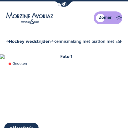
Navigatiebalk eco-modus weergeven
Zomer
Morzine Avoriaz
nda
Hockey wedstrijden
Kennismaking met biatlon met ESF
Foto 1
Gesloten
Foto 6
Foto 7
Foto 8
+ Meer foto's