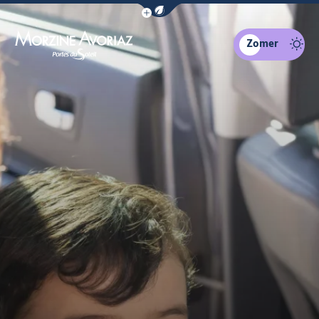
Navigatiebalk eco-modus weergeven
Zomer
Morzine Avoriaz