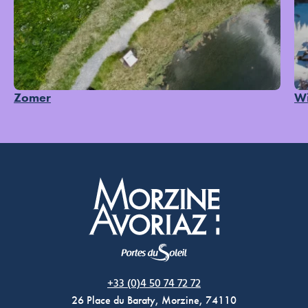
Zomer
Wi
Morzine Avoriaz
+33 (0)4 50 74 72 72
26 Place du Baraty, Morzine, 74110