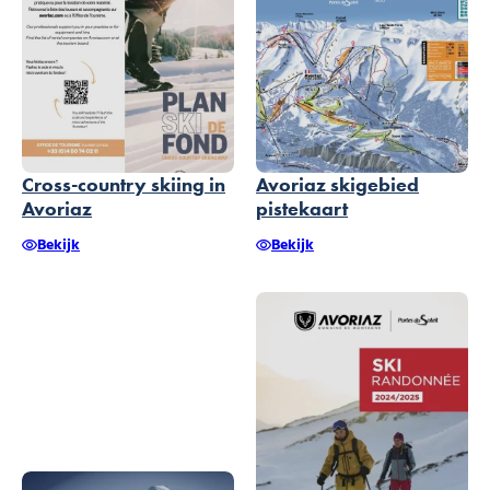
Cross-country skiing in
Avoriaz skigebied
Avoriaz
pistekaart
Bekijk
Bekijk