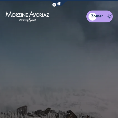
Navigatiebalk eco-modus weergeven
Zomer
Morzine Avoriaz