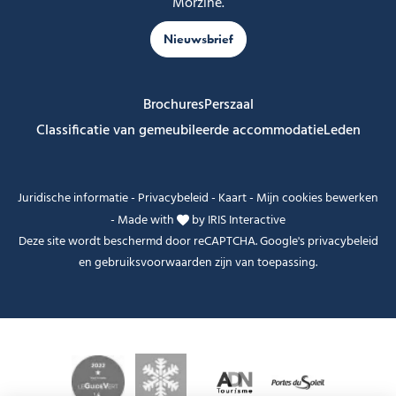
Morzine.
Nieuwsbrief
Brochures
Perszaal
Classificatie van gemeubileerde accommodatie
Leden
Juridische informatie
-
Privacybeleid
-
Kaart
-
Mijn cookies bewerken
-
Made with
by
IRIS Interactive
Deze site wordt beschermd door reCAPTCHA. Google's
privacybeleid
en
gebruiksvoorwaarden
zijn van toepassing.