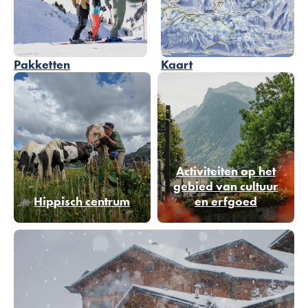
Pakketten
Kaart
Activiteiten op het
gebied van cultuur
Hippisch centrum
en erfgoed