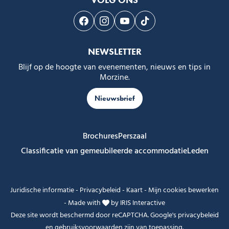
VOLG ONS
Volg ons op Facebook
Volg ons op Instagram
Volg ons op Youtube
Volg ons op Tiktok
NEWSLETTER
Blijf op de hoogte van evenementen, nieuws en tips in
Morzine.
Nieuwsbrief
Brochures
Perszaal
Classificatie van gemeubileerde accommodatie
Leden
Juridische informatie
-
Privacybeleid
-
Kaart
-
Mijn cookies bewerken
-
Made with
by
IRIS Interactive
Deze site wordt beschermd door reCAPTCHA. Google's
privacybeleid
en
gebruiksvoorwaarden
zijn van toepassing.