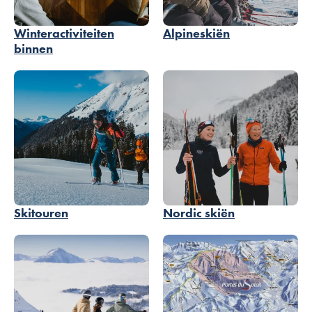
Winteractiviteiten
Alpineskiën
binnen
Skitouren
Nordic skiën