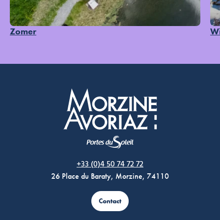
Zomer
Wi
Morzine Avoriaz
+33 (0)4 50 74 72 72
26 Place du Baraty, Morzine, 74110
Contact