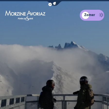
Navigatiebalk eco-modus weergeven
Zomer
Morzine Avoriaz