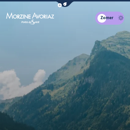
Navigatiebalk eco-modus weergeven
Zomer
Morzine Avoriaz