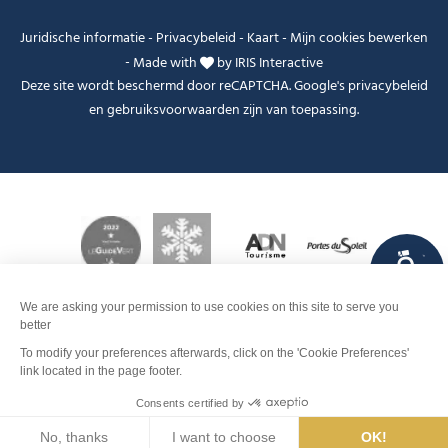
Juridische informatie
-
Privacybeleid
-
Kaart
-
Mijn cookies bewerken
-
Made with
by
IRIS Interactive
Deze site wordt beschermd door reCAPTCHA. Google's
privacybeleid
en
gebruiksvoorwaarden
zijn van toepassing.
FANFOUÉ
Je peux t'aider ?
Men
Zoeken
Weer
Webcams
Info pistes
Interactieve
kaart