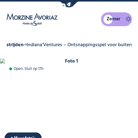
Navigatiebalk eco-modus weergeven
Zomer
Morzine Avoriaz
edstrijden
Indiana’Ventures – Ontsnappingsspel voor buiten
Foto 1
Open. Sluit op 17h
+ Meer foto's