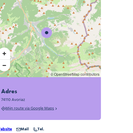
© OpenStreetMap contributors
Adres
74110 Avoriaz
Mijn route via Google Maps
ebsite
Mail
Tel.