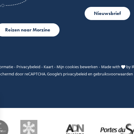
Nieuwsbrief
Reizen naar Morzine
formatie
-
Privacybeleid
-
Kaart
-
Mijn cookies bewerken
-
Made with
by
I
eschermd door reCAPTCHA. Google's
privacybeleid
en
gebruiksvoorwaarden