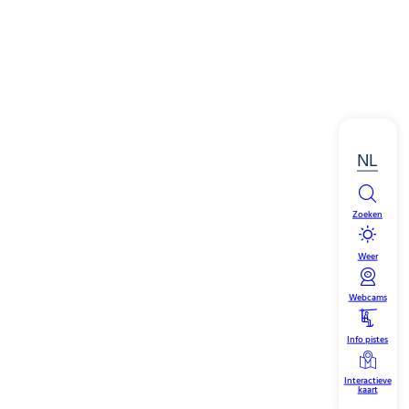
NL
Zoeken
Weer
Webcams
Info pistes
Interactieve
kaart