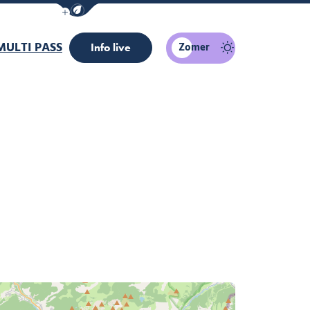
Navigatiebalk eco-modus weergeven/verber
MULTI PASS
Zomer
Info live