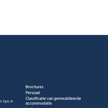
ook
nstagram
s op Youtube
g ons op Tiktok
Brochures
Perszaal
Classificatie van gemeubileerde
 tips in
accommodatie