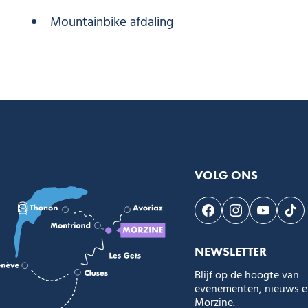
Mountainbike afdaling
VOLG ONS
Volg ons op Faceb
Volg ons op I
Volg on
Vol
NEWSLETTER
Blijf op de hoogte van
evenementen, nieuws en
Morzine.