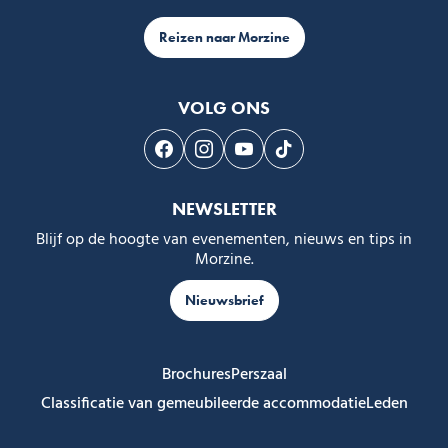
Reizen naar Morzine
VOLG ONS
Volg ons op Facebook
Volg ons op Instagram
Volg ons op Youtube
Volg ons op Tiktok
NEWSLETTER
Blijf op de hoogte van evenementen, nieuws en tips in
Morzine.
Nieuwsbrief
Brochures
Perszaal
Classificatie van gemeubileerde accommodatie
Leden