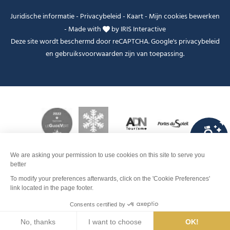
Juridische informatie
-
Privacybeleid
-
Kaart
-
Mijn cookies bewerken
-
Made with
by
IRIS Interactive
Deze site wordt beschermd door reCAPTCHA. Google's
privacybeleid
en
gebruiksvoorwaarden
zijn van toepassing.
FANFOUÉ
Je peux t'aider ?
Contact
Boek
Men
Zoeken
Weer
Webcams
Info pistes
Interactieve
kaart