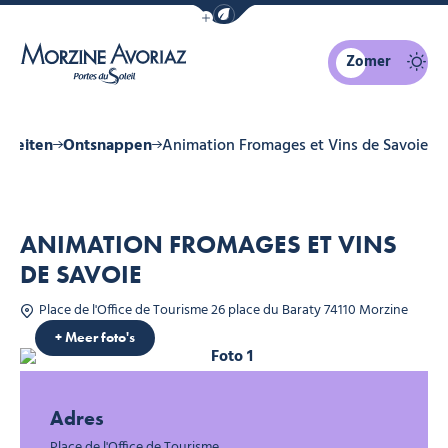
Navigatiebalk eco-modus weergeven
Zomer
Morzine Avoriaz
viteiten
Ontsnappen
Animation Fromages et Vins de Savoie
ANIMATION FROMAGES ET VINS
DE SAVOIE
Place de l'Office de Tourisme 26 place du Baraty 74110 Morzine
+ Meer foto's
Foto 1
Foto 2
Foto 3
Adres
Place de l'Office de Tourisme