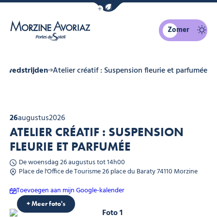
Navigatiebalk eco-modus weergeven
Zomer
Morzine Avoriaz
y wedstrijden
Atelier créatif : Suspension fleurie et parfumée
26
augustus
2026
ATELIER CRÉATIF : SUSPENSION
FLEURIE ET PARFUMÉE
De woensdag 26 augustus tot 14h00
Place de l'Office de Tourisme 26 place du Baraty 74110 Morzine
Toevoegen aan mijn Google-kalender
+ Meer foto's