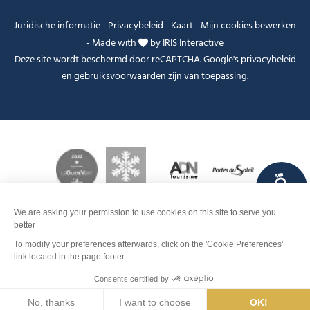
Juridische informatie
-
Privacybeleid
-
Kaart
-
Mijn cookies bewerken
-
Made with
by
IRIS Interactive
Deze site wordt beschermd door reCAPTCHA. Google's
privacybeleid
en
gebruiksvoorwaarden
zijn van toepassing.
FANFOUÉ
Je peux t'aider ?
Data en tijden
Contact
Boek
Men
Zoeken
Weer
Webcams
Info pistes
Interactieve
kaart