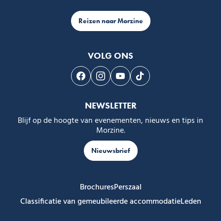
Reizen naar Morzine
VOLG ONS
Volg ons op Facebook
Volg ons op Instagram
Volg ons op Youtube
Volg ons op Tiktok
NEWSLETTER
Blijf op de hoogte van evenementen, nieuws en tips in
Morzine.
Nieuwsbrief
Brochures
Perszaal
Classificatie van gemeubileerde accommodatie
Leden