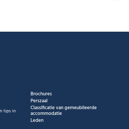
ook
nstagram
s op Youtube
g ons op Tiktok
Brochures
Perszaal
Classificatie van gemeubileerde
 tips in
accommodatie
Leden