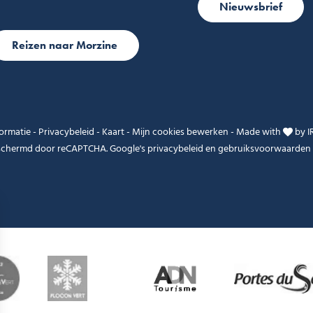
Nieuwsbrief
Reizen naar Morzine
formatie
-
Privacybeleid
-
Kaart
-
Mijn cookies bewerken
-
Made with
by
I
eschermd door reCAPTCHA. Google's
privacybeleid
en
gebruiksvoorwaarden