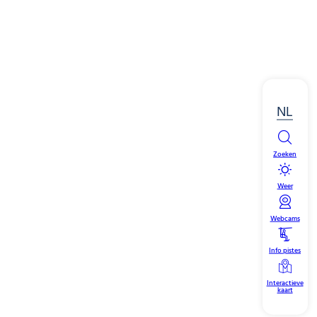
NL
Zoeken
Weer
Webcams
Info pistes
Interactieve
kaart