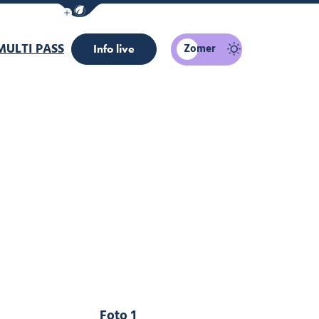
Navigatiebalk eco-modus weergeven/verber
MULTI PASS
Zomer
Info live