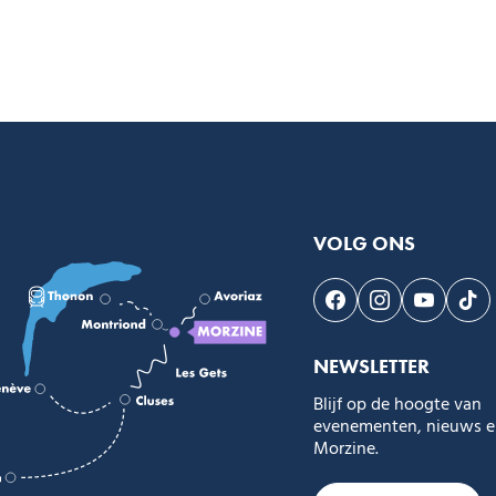
VOLG ONS
Volg ons op Faceb
Volg ons op I
Volg on
Vol
NEWSLETTER
Blijf op de hoogte van
evenementen, nieuws en
Morzine.