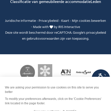
Classificatie van gemeubileerde accommodatie
Leden
Juridische informatie
-
Privacybeleid
-
Kaart
-
Mijn cookies bewerken
-
Made with
by
IRIS Interactive
Deze site wordt beschermd door reCAPTCHA. Google's
privacybeleid
en
gebruiksvoorwaarden
zijn van toepassing.
FANFOUÉ
Je peux t'aider ?
Contact
Boek