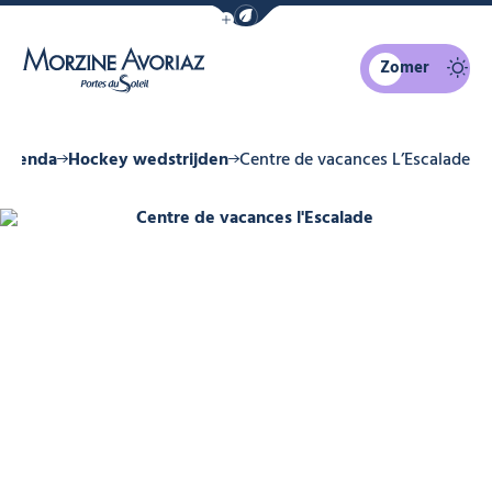
Navigatiebalk eco-modus weergeven
Zomer
Morzine Avoriaz
Agenda
Hockey wedstrijden
Centre de vacances L’Escalade
Centre de vacances l'Escalade, © C