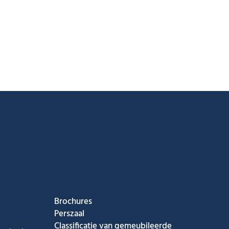
ook
nstagram
s op Youtube
g ons op Tiktok
Brochures
Perszaal
Classificatie van gemeubileerde