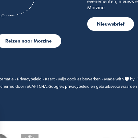
evenementen, nieuws en
Morzine.
Nieuwsbrief
Reizen naar Morzine
formatie
-
Privacybeleid
-
Kaart
-
Mijn cookies bewerken
-
Made with
by
I
eschermd door reCAPTCHA. Google's
privacybeleid
en
gebruiksvoorwaarden