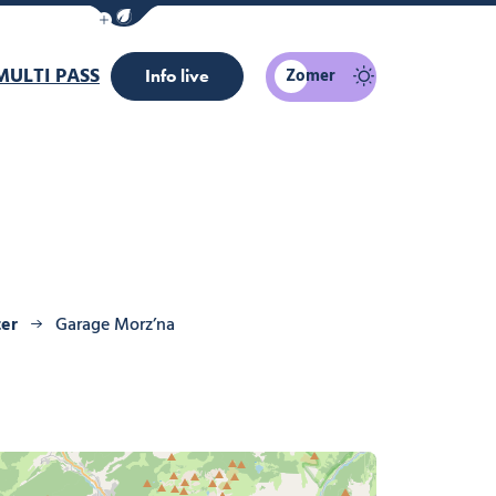
Navigatiebalk eco-modus weergeven/verber
MULTI PASS
Zomer
Info live
ter
Garage Morz’na