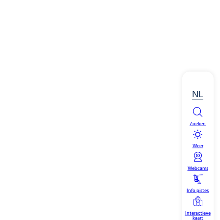
NL
Zoeken
Weer
Webcams
Info pistes
Interactieve
kaart