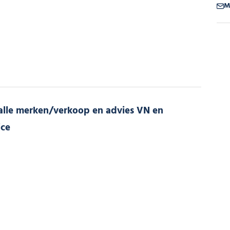
M
lle merken/verkoop en advies VN en
ice