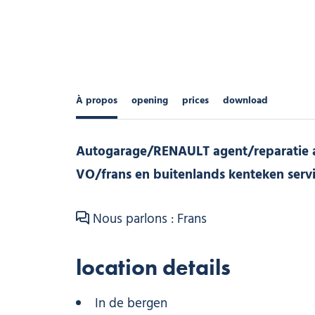
À propos
opening
prices
download
Autogarage/RENAULT agent/reparatie a
VO/frans en buitenlands kenteken serv
Nous parlons : Frans
location details
In de bergen