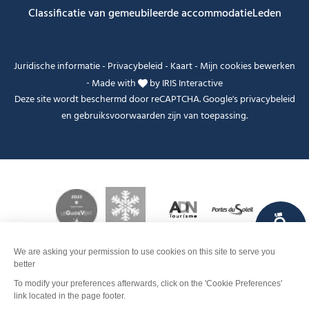
Classificatie van gemeubileerde accommodatie
Leden
Juridische informatie
-
Privacybeleid
-
Kaart
-
Mijn cookies bewerken
-
Made with
by
IRIS Interactive
Deze site wordt beschermd door reCAPTCHA. Google's
privacybeleid
en
gebruiksvoorwaarden
zijn van toepassing.
FANFOUÉ
Je peux t'aider ?
Contact
Boek