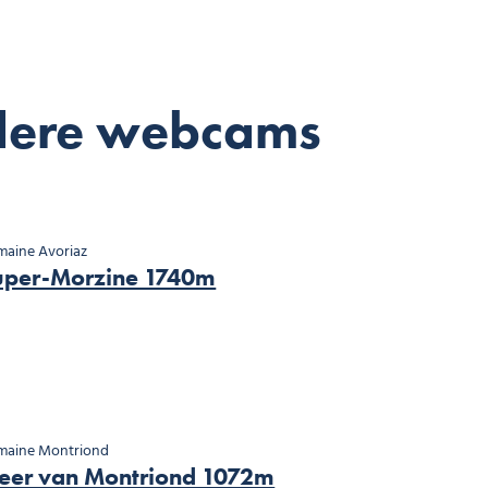
dere webcams
aine Avoriaz
uper-Morzine 1740m
maine Montriond
eer van Montriond 1072m