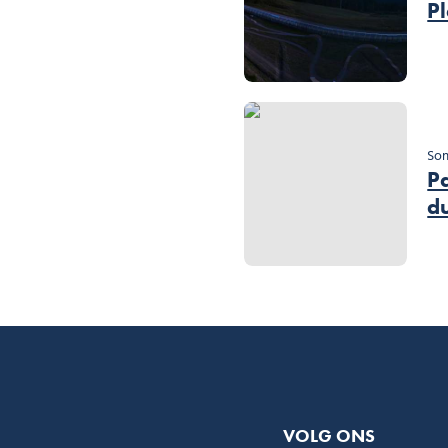
P
So
Pa
d
VOLG ONS