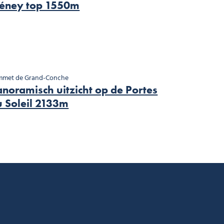
léney top 1550m
mmet de Grand-Conche
noramisch uitzicht op de Portes
u Soleil 2133m