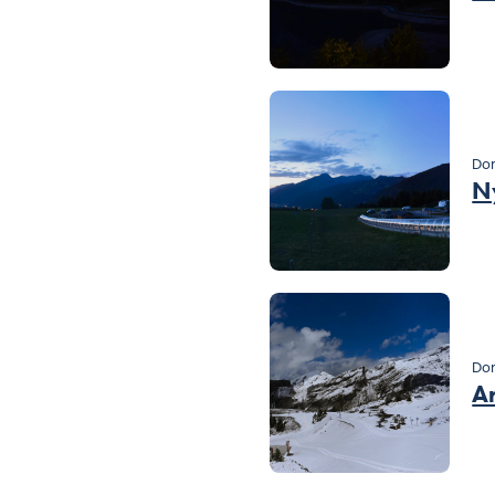
Dom
N
Dom
A