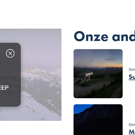
Onze an
Dom
S
Do
M