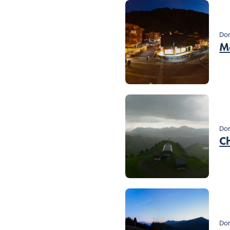
Dom
M
Dom
C
Dom