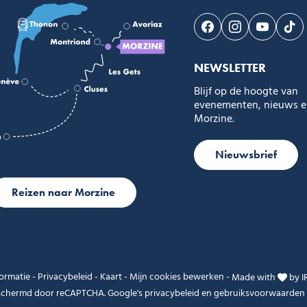
Volg ons op Faceb
Volg ons op I
Volg on
Vol
NEWSLETTER
Blijf op de hoogte van
evenementen, nieuws en
Morzine.
Nieuwsbrief
Reizen naar Morzine
formatie
-
Privacybeleid
-
Kaart
-
Mijn cookies bewerken
-
Made with
by
I
eschermd door reCAPTCHA. Google's
privacybeleid
en
gebruiksvoorwaarden