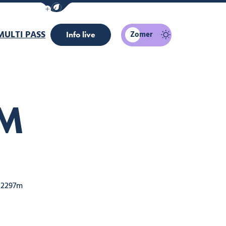
Navigatiebalk eco-modus weergeven/verber
MULTI PASS
Zomer
Info live
7M
 2297m