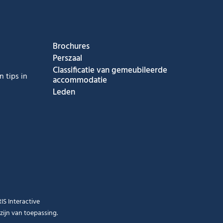
ook
nstagram
s op Youtube
g ons op Tiktok
Brochures
Perszaal
Classificatie van gemeubileerde
 tips in
accommodatie
Leden
RIS Interactive
zijn van toepassing.