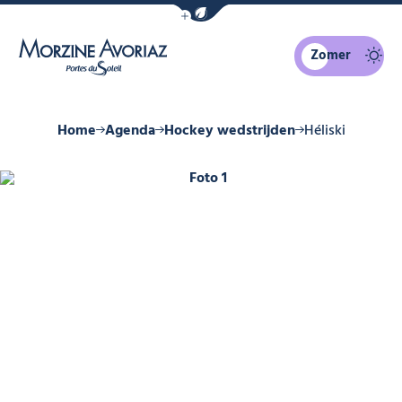
Navigatiebalk eco-modus weergeven
Zomer
Morzine Avoriaz
Home
Agenda
Hockey wedstrijden
Héliski
Foto 1