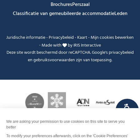
Brochures
Perszaal
Classificatie van gemeubileerde accommodatie
Leden
Juridische informatie
-
Privacybeleid
-
Kaart
-
Mijn cookies bewerken
-
Made with
by
IRIS Interactive
Deze site wordt beschermd door reCAPTCHA. Google's
privacybeleid
en
gebruiksvoorwaarden
zijn van toepassing.
FANFOUÉ
Je peux t'aider ?
Contact