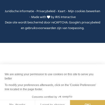
Juridische informatie
-
Privacybeleid
-
Kaart
-
Mijn cookies bewerken
-
Made with
by
IRIS Interactive
Deze site wordt beschermd door reCAPTCHA. Google's
privacybeleid
en
gebruiksvoorwaarden
zijn van toepassing.
Je peux t'aider ?
FANFOUÉ
Men
Zoeken
Weer
Webcams
Info pistes
Interactieve