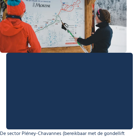
De sector Pléney-Chavannes (bereikbaar met de gondellift