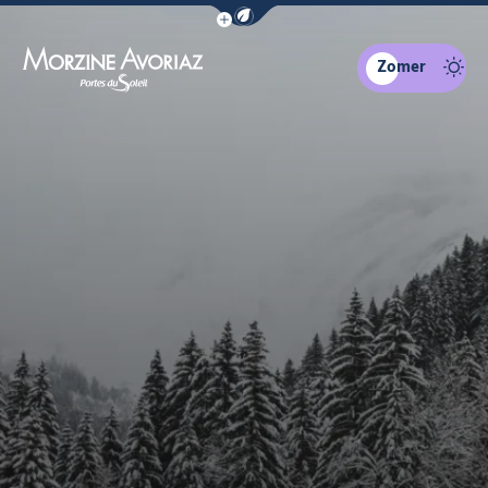
Navigatiebalk eco-modus weergeven
Zomer
Morzine Avoriaz