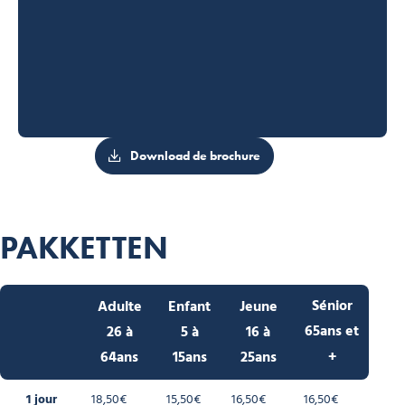
Download de brochure
PAKKETTEN
Sénior
Adulte
Enfant
Jeune
65ans et
26 à
5 à
16 à
+
64ans
15ans
25ans
1 jour
18,50€
15,50€
16,50€
16,50€