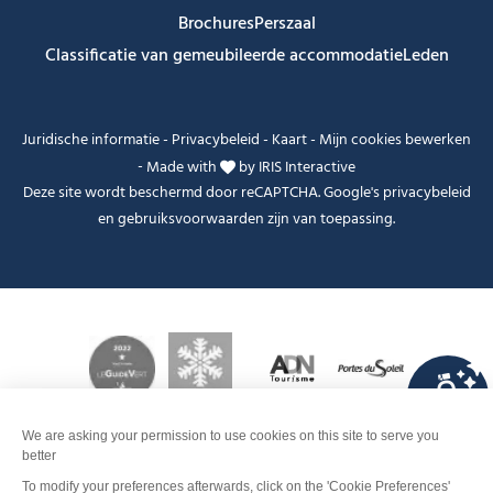
Brochures
Perszaal
Classificatie van gemeubileerde accommodatie
Leden
Juridische informatie
-
Privacybeleid
-
Kaart
-
Mijn cookies bewerken
-
Made with
by
IRIS Interactive
Deze site wordt beschermd door reCAPTCHA. Google's
privacybeleid
en
gebruiksvoorwaarden
zijn van toepassing.
FANFOUÉ
Je peux t'aider ?
Contact