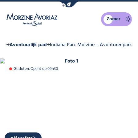
Navigatiebalk eco-modus weergeven
Zomer
Morzine Avoriaz
uur
Avontuurlijk pad
Indiana Parc Morzine – Avonturenpark
'Venture
Foto 1
Gesloten. Opent op 09h30
Foto 6
Parc aventure, © Indiana'Venture
+ Meer foto's