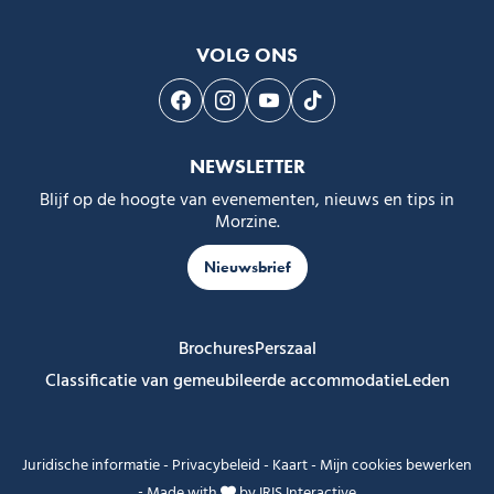
VOLG ONS
Volg ons op Facebook
Volg ons op Instagram
Volg ons op Youtube
Volg ons op Tiktok
NEWSLETTER
Blijf op de hoogte van evenementen, nieuws en tips in
Morzine.
Nieuwsbrief
Brochures
Perszaal
Classificatie van gemeubileerde accommodatie
Leden
Juridische informatie
-
Privacybeleid
-
Kaart
-
Mijn cookies bewerken
-
Made with
by
IRIS Interactive