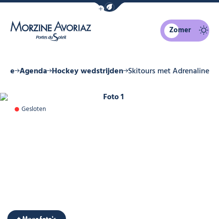
Navigatiebalk eco-modus weergeven
Zomer
Morzine Avoriaz
ome
Agenda
Hockey wedstrijden
Skitours met Adrenaline
Foto 1
Gesloten
+ Meer foto's