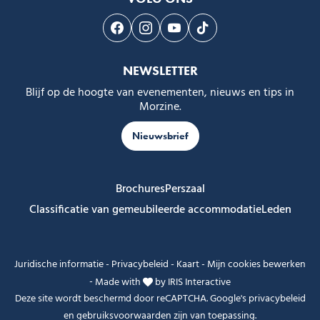
Volg ons op Facebook
Volg ons op Instagram
Volg ons op Youtube
Volg ons op Tiktok
NEWSLETTER
Blijf op de hoogte van evenementen, nieuws en tips in
Morzine.
Nieuwsbrief
Brochures
Perszaal
Classificatie van gemeubileerde accommodatie
Leden
Juridische informatie
-
Privacybeleid
-
Kaart
-
Mijn cookies bewerken
-
Made with
by
IRIS Interactive
Deze site wordt beschermd door reCAPTCHA. Google's
privacybeleid
en
gebruiksvoorwaarden
zijn van toepassing.