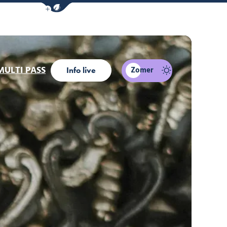
Navigatiebalk eco-modus weergeven/verber
MULTI PASS
Zomer
Info live