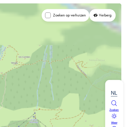
Zoeken op verhuizen
Verberg
NL
Zoeken
Weer