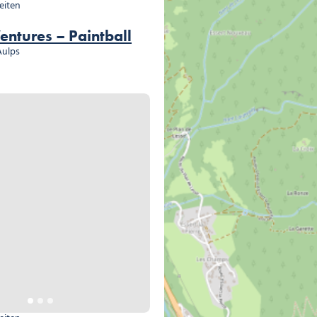
teiten
entures – Paintball
Aulps