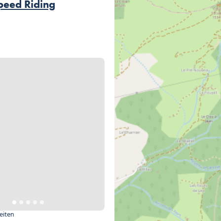
peed Riding
teiten