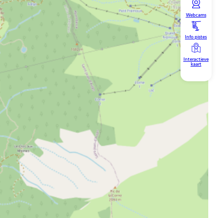
Webcams
Info pistes
Interactieve
kaart