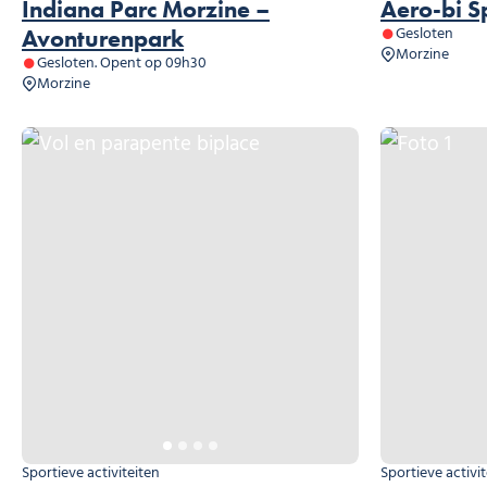
Indiana Parc Morzine –
Aero-bi S
Gesloten
Avonturenpark
Morzine
Gesloten. Opent op 09h30
Morzine
Vol en parapente biplace, © Ecole de parapente des PPS
Foto 1
Sportieve activiteiten
Sportieve activi