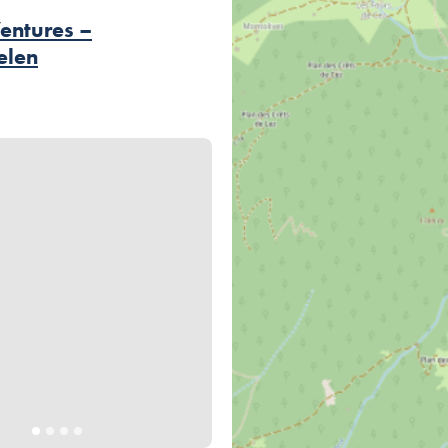
entures –
elen