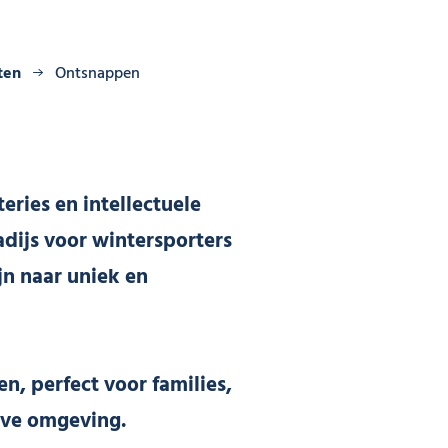
ten
Ontsnappen
ries en intellectuele
adijs voor wintersporters
jn naar uniek en
, perfect voor families,
eve omgeving.