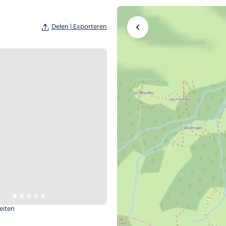
Delen | Exporteren
Kaart vergroten
teiten