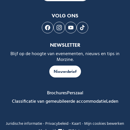
VOLG ONS
Volg ons op Facebook
Volg ons op Instagram
Volg ons op Youtube
Volg ons op Tiktok
NEWSLETTER
Blijf op de hoogte van evenementen, nieuws en tips in
Morzine.
Nieuwsbrief
Brochures
Perszaal
Classificatie van gemeubileerde accommodatie
Leden
Juridische informatie
-
Privacybeleid
-
Kaart
-
Mijn cookies bewerken