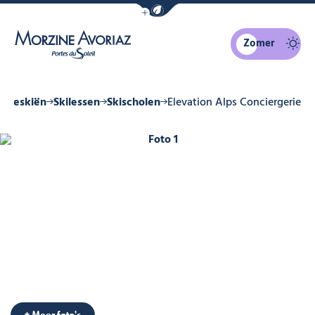
Navigatiebalk eco-modus weergeven
Zomer
Morzine Avoriaz
pineskiën
Skilessen
Skischolen
Elevation Alps Conciergerie
Foto 1
Foto 6
Foto 7
Foto 8
Foto 9
+ Meer foto's