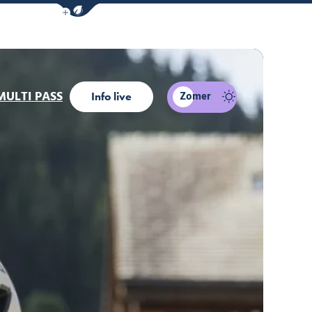
Navigatiebalk eco-modus weergeven/verber
MULTI PASS
Zomer
Info live