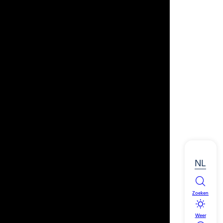
NL
Zoeken
Weer