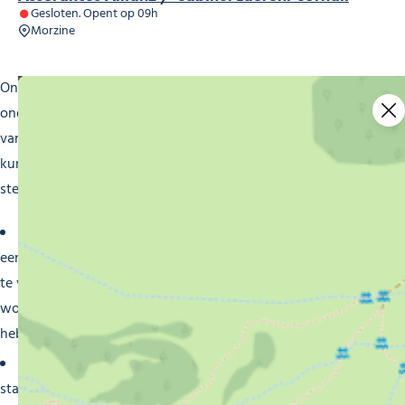
Gesloten. Opent op 09h
Morzine
Onze banken en verzekeringsmaatschappijen in Morzine
onderscheiden zich door hun toewijding aan het leveren
van hoogwaardige, persoonlijke diensten. Dit is wat je
kunt verwachten als je ervoor kiest om je vertrouwen te
stellen in onze lokale partners:
Uitgebreide bankdiensten
: Onze lokale banken bieden
een breed scala aan financiële diensten om aan al uw eisen
te voldoen. Zicht- en spaarrekeningen, persoonlijke en
woningkredieten, beleggingen, vermogensbeheer – wij
hebben de juiste oplossingen voor elke fase van uw leven.
Persoonlijk financieel advies
: Onze bankadviseurs
staan klaar om je te helpen je financiën efficiënt en veilig