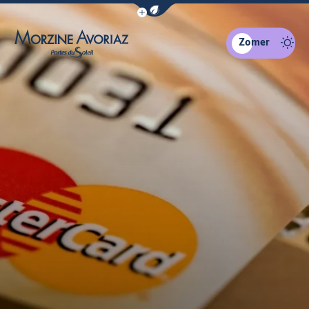
Navigatiebalk eco-modus weergeven
Zomer
Morzine Avoriaz