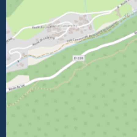
VOLG ONS
Volg ons op Facebook
Volg ons op Instagram
Volg ons op Youtube
Volg ons op Tiktok
NEWSLETTER
Blijf op de hoogte van evenementen, nieuws en tips in
Morzine.
Nieuwsbrief
Brochures
Perszaal
Classificatie van gemeubileerde accommodatie
Leden
Juridische informatie
-
Privacybeleid
-
Kaart
-
Mijn cookies bewerken
-
Made with
by
IRIS Interactive
Deze site wordt beschermd door reCAPTCHA. Google's
privacybeleid