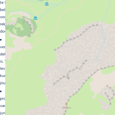
te beheren. Ze geven je persoonlijk advies over hoe je je
beleggingen kunt optimaliseren, je pensioen kunt
voorbereiden of je projecten kunt financieren, waarbij ze
rekening houden met je persoonlijke situatie en
doelstellingen.
Verzekeringen op maat
: Onze
verzekeringsmaatschappijen bieden een breed scala aan
dekkingen om te beschermen wat voor jou het belangrijkst
is. Van woonhuis- en autoverzekeringen tot ziektekosten-,
levens- en wettelijke aansprakelijkheidsverzekeringen, wij
kunnen je helpen om de verzekering te vinden die past bij
jouw behoeften en budget.
Professionele bescherming
: Voor ondernemers en
professionals bieden we verzekeringsoplossingen op maat
van uw bedrijf. Van multi-risk bedrijfsverzekeringen tot
juridische bescherming en noodplannen, wij zorgen ervoor