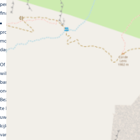
persoonlijke gegevens, zodat je met een gerust hart je
financiën kunt beheren.
Innovatieve oplossingen
: We bieden moderne
producten en diensten, waaronder online bankieren,
mobiele applicaties en tools voor financieel beheer om uw
dagelijks leven gemakkelijker te maken.
Of je nu je persoonlijke financiën wilt beheren, je familie
wilt beschermen of je bedrijf wilt veiligstellen, onze
banken en verzekeraars in Morzine zijn er om je te
ondersteunen met betrouwbare, persoonlijke oplossingen.
Bezoek ons of neem contact met ons op om meer te weten
te komen over onze diensten en hoe wij u kunnen helpen
uw financiële en beschermingsdoelen te bereiken. We
kijken ernaar uit om je te verwelkomen en je te voorzien
van uitzonderlijke service in onze prachtige Alpine regio.