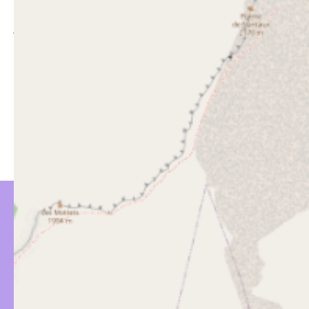
JE BENT MISSCHIEN
GEÏNTERESSEERD IN…