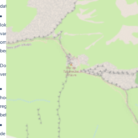
dat uw bedrijf beschermd is tegen alle gevaren.
Nabijheid en toegankelijkheid
: Door te kiezen voor
lokale banken en verzekeringsmaatschappijen profiteer je
van een lokale service met adviseurs die beschikbaar zijn
om je persoonlijk te ontmoeten, je specifieke behoeften
begrijpen en snel reageren op je verzoeken.
Door samen te werken met onze banken en
verzekeringsmaatschappijen in Morzine profiteer je van :
Lokale expertise
: Onze adviseurs zijn volledig op de
hoogte van de economische en sociale context van de
regio en bieden u relevant advies op maat van uw
behoeften.
Veiligheid en vertrouwen
: Onze partners garanderen
de vertrouwelijkheid en veiligheid van je financiële en