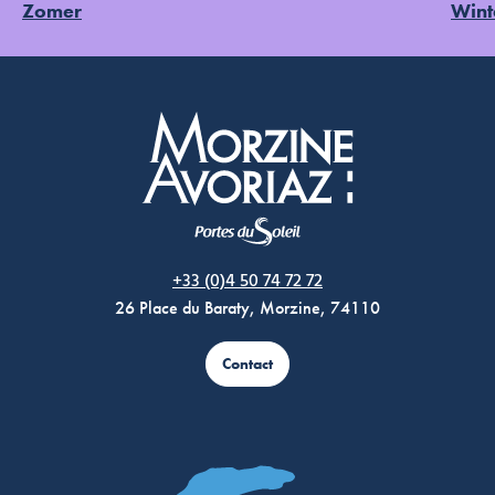
Zomer
Wint
Morzine Avoriaz
+33 (0)4 50 74 72 72
26 Place du Baraty, Morzine, 74110
Contact