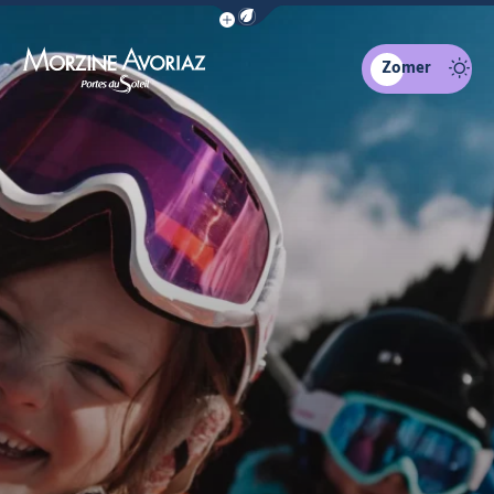
Navigatiebalk eco-modus weergeven
Zomer
Morzine Avoriaz