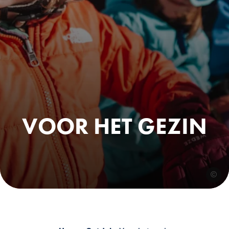
VOOR HET GEZIN
VTL Ph