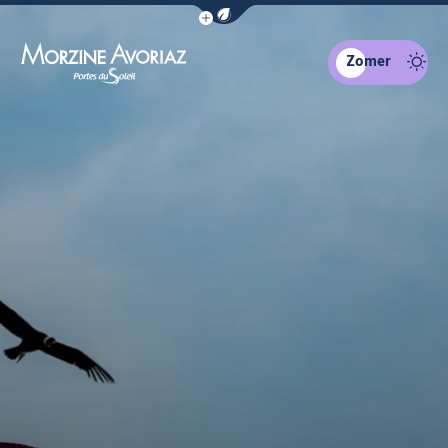
Navigatiebalk eco-modus weergeven
Zomer
Morzine Avoriaz