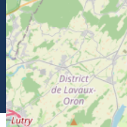
Blijf op de hoogte van evenementen, nieuws en tips in
Morzine.
Nieuwsbrief
Brochures
Perszaal
Classificatie van gemeubileerde accommodatie
Leden
Juridische informatie
-
Privacybeleid
-
Kaart
-
Mijn cookies bewerken
-
Made with
by
IRIS Interactive
Deze site wordt beschermd door reCAPTCHA. Google's
privacybeleid
en
gebruiksvoorwaarden
zijn van toepassing.