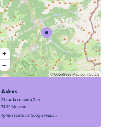
© OpenStreetMap contributors
Adres
23 rue la combe à Zore
74110 Morzine
Mijn route via Google Maps