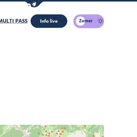
Navigatiebalk eco-modus weergeven/verber
MULTI PASS
Zomer
Info live