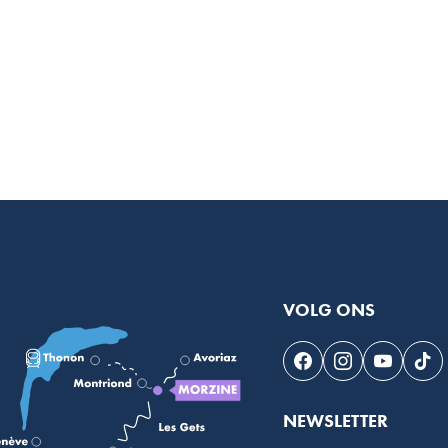
VOLG ONS
Volg ons op Faceb
Volg ons op I
Volg on
Vol
NEWSLETTER