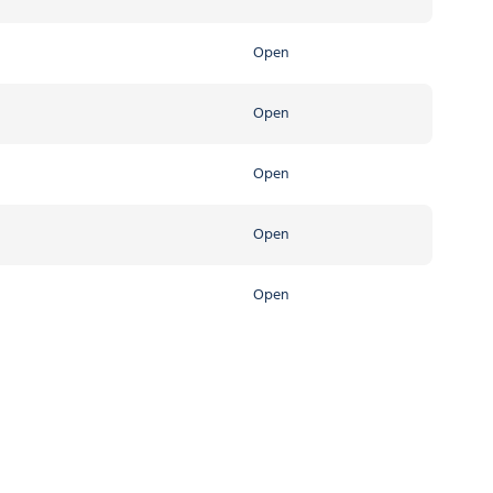
Open
Open
Open
Open
Open
Open
Open
Open
Open
Open