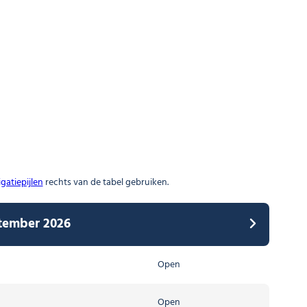
gatiepijlen
rechts van de tabel gebruiken.
ptember 2026
tot 05 april 2027
Open
Open
Open
Open