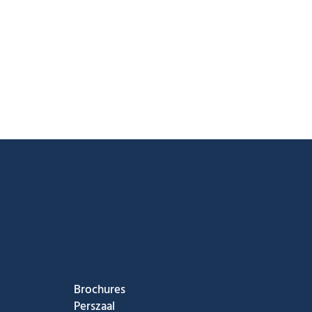
ook
nstagram
s op Youtube
g ons op Tiktok
Brochures
Perszaal