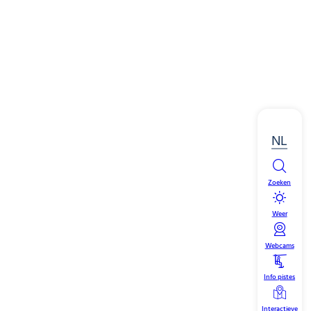
NL
Zoeken
Weer
Webcams
Info pistes
Interactieve