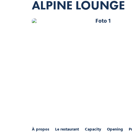
ALPINE LOUNGE
Foto 1
Foto 4
Foto 5
Foto 6
À propos
Le restaurant
Capacity
Opening
P