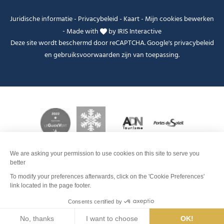
Juridische informatie
-
Privacybeleid
-
Kaart
-
Mijn cookies bewerken
-
Made with
by
IRIS Interactive
Deze site wordt beschermd door reCAPTCHA. Google's
privacybeleid
en
gebruiksvoorwaarden
zijn van toepassing.
Je peux t'aider ?
FANFOUÉ
Men
Zoeken
Weer
Webcams
Info pistes
Interactieve
kaart