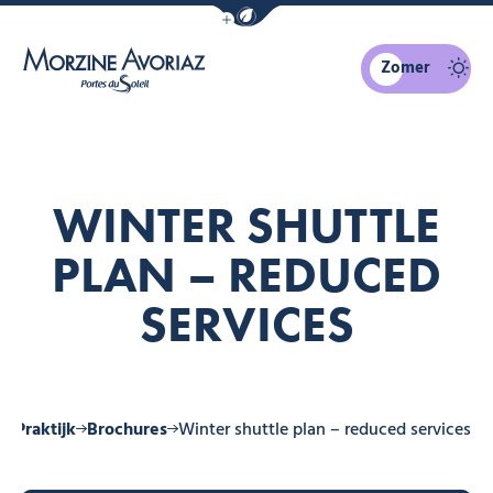
Navigatiebalk eco-modus weergeven
Zomer
Morzine Avoriaz
WINTER SHUTTLE
PLAN – REDUCED
SERVICES
e
Praktijk
Brochures
Winter shuttle plan – reduced services