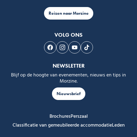
Reizen naar Morzine
VOLG ONS
Volg ons op Facebook
Volg ons op Instagram
Volg ons op Youtube
Volg ons op Tiktok
NEWSLETTER
Blijf op de hoogte van evenementen, nieuws en tips in
Morzine.
Nieuwsbrief
Brochures
Perszaal
Classificatie van gemeubileerde accommodatie
Leden