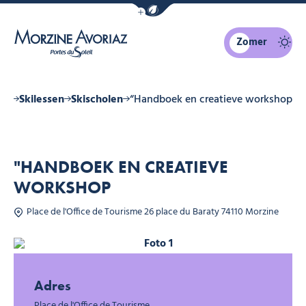
Navigatiebalk eco-modus weergeven
Zomer
Morzine Avoriaz
iën
Skilessen
Skischolen
“Handboek en creatieve workshop
"HANDBOEK EN CREATIEVE
WORKSHOP
Place de l'Office de Tourisme 26 place du Baraty 74110 Morzine
Foto 1
Adres
Place de l'Office de Tourisme