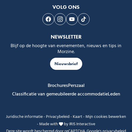
VOLG ONS
Volg ons op Facebook
Volg ons op Instagram
Volg ons op Youtube
Volg ons op Tiktok
NEWSLETTER
Blijf op de hoogte van evenementen, nieuws en tips in
Morzine.
Nieuwsbrief
Brochures
Perszaal
Classificatie van gemeubileerde accommodatie
Leden
Juridische informatie
-
Privacybeleid
-
Kaart
-
Mijn cookies bewerken
-
Made with
by
IRIS Interactive
Deze site wordt beschermd door reCAPTCHA. Google's
privacybeleid