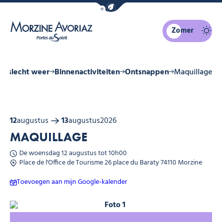
Navigatiebalk eco-modus weergeven
Zomer
Morzine Avoriaz
ij slecht weer
Binnenactiviteiten
Ontsnappen
Maquillage
12
augustus
13
augustus
2026
MAQUILLAGE
De woensdag 12 augustus tot 10h00
Place de l'Office de Tourisme 26 place du Baraty 74110 Morzine
Toevoegen aan mijn Google-kalender
Foto 1