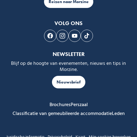
Reizen naar Morzine
VOLG ONS
Volg ons op Facebook
Volg ons op Instagram
Volg ons op Youtube
Volg ons op Tiktok
NEWSLETTER
Blijf op de hoogte van evenementen, nieuws en tips in
Morzine.
Nieuwsbrief
Brochures
Perszaal
Classificatie van gemeubileerde accommodatie
Leden