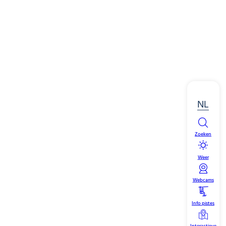
NL
Zoeken
Weer
Webcams
Info pistes
Interactieve