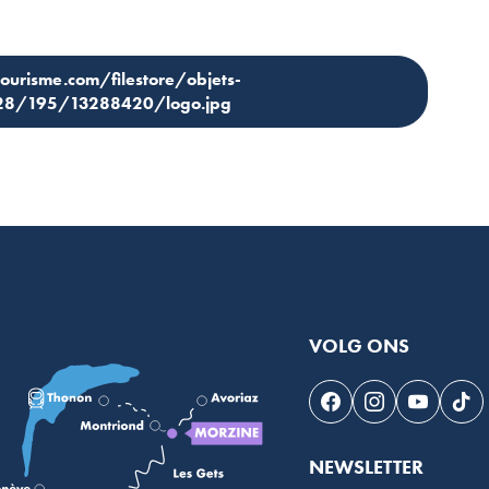
tourisme.com/filestore/objets-
/228/195/13288420/logo.jpg
VOLG ONS
Volg ons op Faceb
Volg ons op I
Volg on
Vol
NEWSLETTER