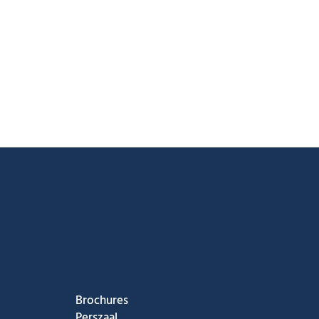
ook
nstagram
s op Youtube
g ons op Tiktok
Brochures
Perszaal