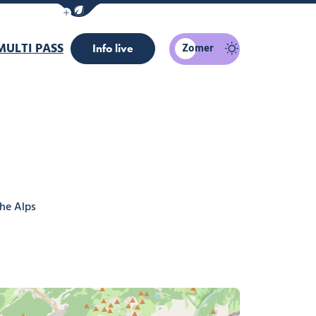
Navigatiebalk eco-modus weergeven/verber
MULTI PASS
Zomer
Info live
he Alps