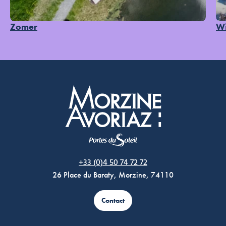
Zomer
Wi
Morzine Avoriaz
+33 (0)4 50 74 72 72
26 Place du Baraty, Morzine, 74110
Contact