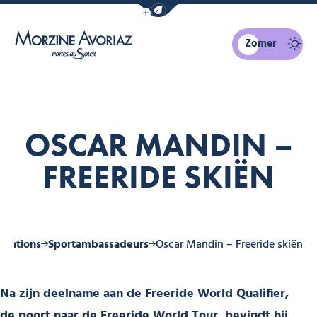
Navigatiebalk eco-modus weergeven
Zomer
Morzine Avoriaz
OSCAR MANDIN –
FREERIDE SKIËN
stations
Sportambassadeurs
Oscar Mandin – Freeride skiën
Na zijn deelname aan de Freeride World Qualifier,
de poort naar de Freeride World Tour, bevindt hij