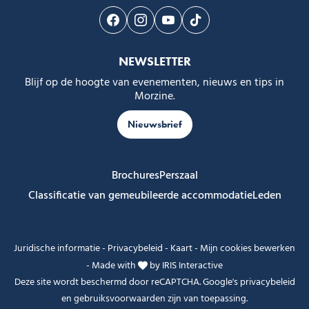
Volg ons op Facebook
Volg ons op Instagram
Volg ons op Youtube
Volg ons op Tiktok
NEWSLETTER
Blijf op de hoogte van evenementen, nieuws en tips in
Morzine.
Nieuwsbrief
Brochures
Perszaal
Classificatie van gemeubileerde accommodatie
Leden
Juridische informatie
-
Privacybeleid
-
Kaart
-
Mijn cookies bewerken
-
Made with
by
IRIS Interactive
Deze site wordt beschermd door reCAPTCHA. Google's
privacybeleid
en
gebruiksvoorwaarden
zijn van toepassing.