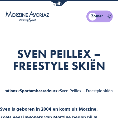
Navigatiebalk eco-modus weergeven
Zomer
Morzine Avoriaz
SVEN PEILLEX –
FREESTYLE SKIËN
 stations
Sportambassadeurs
Sven Peillex – Freestyle skiën
Sven is geboren in 2004 en komt uit Morzine.
Zoals veel inwoners van Morzine begon hij al