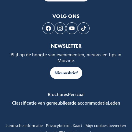
VOLG ONS
Volg ons op Facebook
Volg ons op Instagram
Volg ons op Youtube
Volg ons op Tiktok
NEWSLETTER
Blijf op de hoogte van evenementen, nieuws en tips in
Morzine.
Nieuwsbrief
Brochures
Perszaal
Classificatie van gemeubileerde accommodatie
Leden
Juridische informatie
-
Privacybeleid
-
Kaart
-
Mijn cookies bewerken