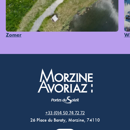
Zomer
Wi
Morzine Avoriaz
+33 (0)4 50 74 72 72
26 Place du Baraty, Morzine, 74110