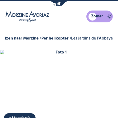
Navigatiebalk eco-modus weergeven
Zomer
Morzine Avoriaz
Reizen naar Morzine
Per helikopter
Les jardins de l’Abbaye
Foto 1
Foto 6
Foto 7
Foto 8
Foto 9
+ Meer foto's