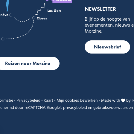
NEWSLETTER
Blijf op de hoogte van
evenementen, nieuws en
Morzine.
Nieuwsbrief
Reizen naar Morzine
formatie
-
Privacybeleid
-
Kaart
-
Mijn cookies bewerken
-
Made with
by
I
eschermd door reCAPTCHA. Google's
privacybeleid
en
gebruiksvoorwaarden