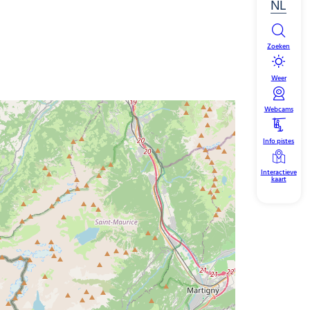
NL
Zoeken
Weer
Webcams
Info pistes
Interactieve
kaart