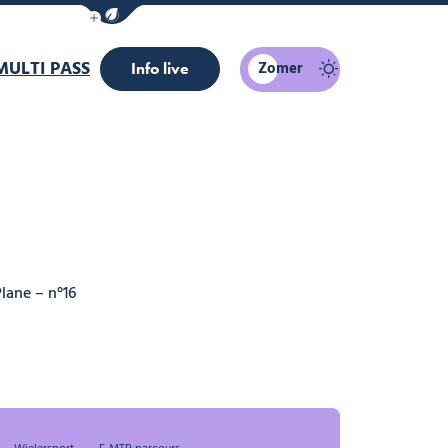
Navigatiebalk eco-modus weergeven/verber
MULTI PASS
Zomer
Info live
lane – n°16