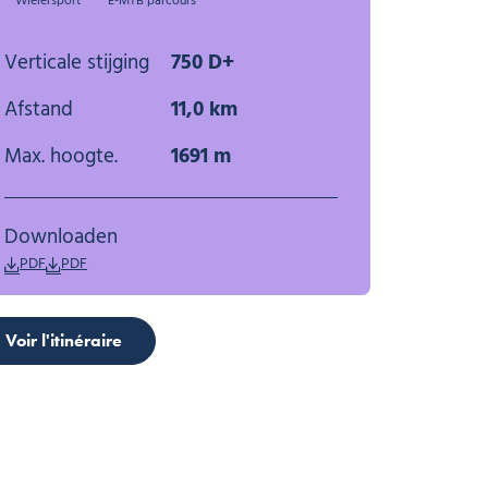
Wielersport
E-MTB parcours
Verticale stijging
750 D+
Afstand
11,0 km
Max. hoogte.
1691 m
Downloaden
PDF
PDF
Voir l'itinéraire