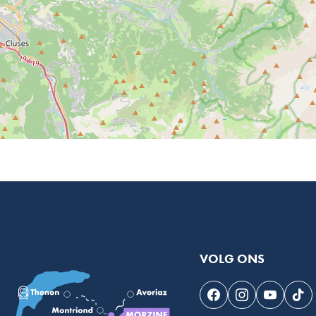
VOLG ONS
Volg ons op Faceb
Volg ons op I
Volg on
Vol